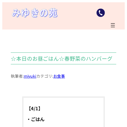
内
容
を
ス
キ
ッ
プ
☆本日のお昼ごはん☆春野菜のハンバーグ
執筆者:
miyuki
カテゴリ:
お食事
【4/1】
・ごはん