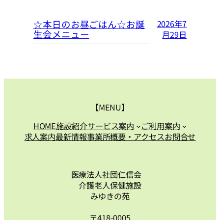
☆本日のお昼ごはん☆お誕
2026年7
生会メニュー
月29日
【MENU】
HOME
施設紹介
サービス案内
ご利用案内
求人案内
最新情報
事業所概要・アクセス
お問合せ
医療法人社団仁信会
介護老人保健施設
みゆきの苑
〒418-0005