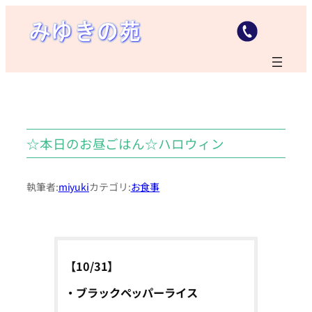
内
容
を
ス
キ
ッ
プ
☆本日のお昼ごはん☆ハロウィン
執筆者:
miyuki
カテゴリ:
お食事
【10/31】
・ブラックペッパーライス