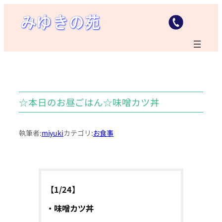
内
容
を
ス
キ
ッ
プ
☆本日のお昼ごはん☆味噌カツ丼
執筆者:
miyuki
カテゴリ:
お食事
【1/24】
・味噌カツ丼