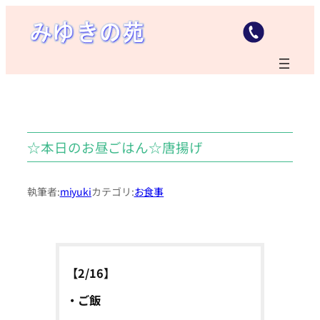
内
容
を
ス
キ
ッ
プ
☆本日のお昼ごはん☆唐揚げ
執筆者:
miyuki
カテゴリ:
お食事
【2/16】
・ご飯