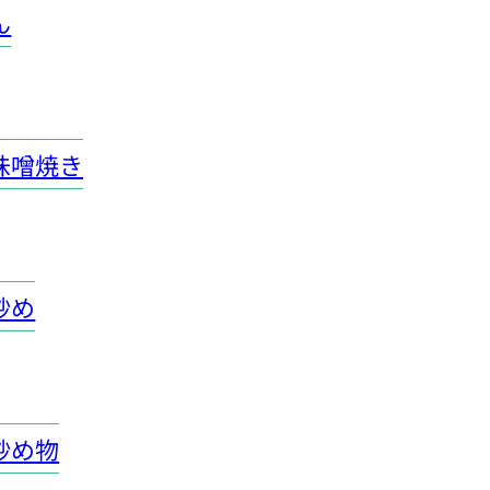
ん
味噌焼き
炒め
炒め物