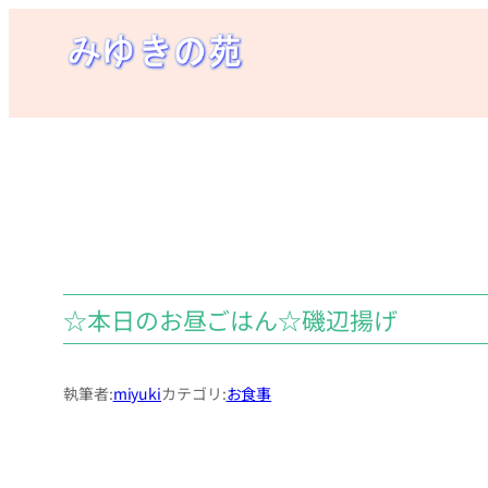
内
容
を
ス
キ
ッ
プ
☆本日のお昼ごはん☆磯辺揚げ
執筆者:
miyuki
カテゴリ:
お食事