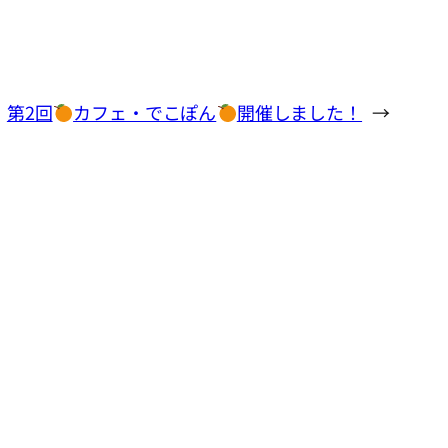
第2回
カフェ・でこぽん
開催しました！
→