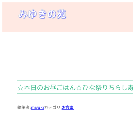
内
容
を
ス
キ
ッ
プ
☆本日のお昼ごはん☆ひな祭りちらし
執筆者:
miyuki
カテゴリ:
お食事