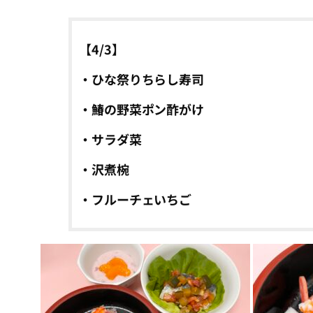
【4/3】
・ひな祭りちらし寿司
・鰆の野菜ポン酢がけ
・サラダ菜
・沢煮椀
・フルーチェいちご