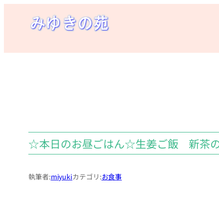
内
容
を
ス
キ
ッ
プ
☆本日のお昼ごはん☆生姜ご飯 新茶
執筆者:
miyuki
カテゴリ:
お食事