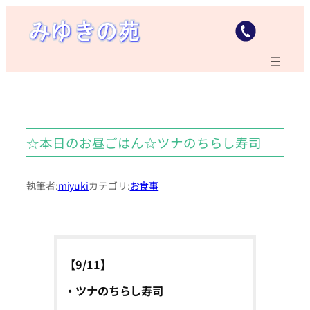
内
容
を
ス
キ
ッ
プ
☆本日のお昼ごはん☆ツナのちらし寿司
執筆者:
miyuki
カテゴリ:
お食事
【9/11】
・ツナのちらし寿司