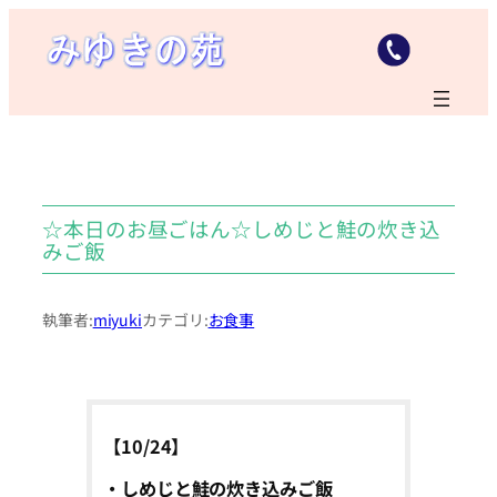
内
容
を
ス
キ
ッ
プ
☆本日のお昼ごはん☆しめじと鮭の炊き込
みご飯
執筆者:
miyuki
カテゴリ:
お食事
【10/24】
・しめじと鮭の炊き込みご飯