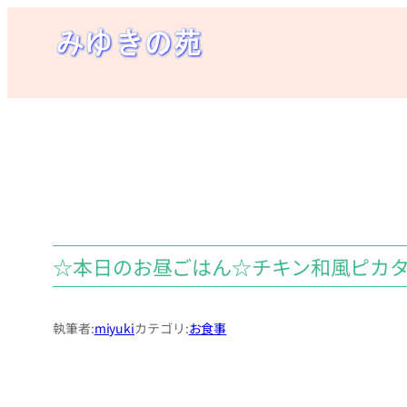
内
容
を
ス
キ
ッ
プ
☆本日のお昼ごはん☆チキン和風ピカ
執筆者:
miyuki
カテゴリ:
お食事