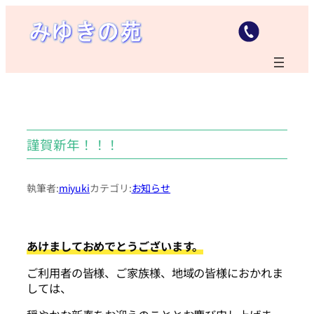
内
容
を
ス
キ
ッ
プ
謹賀新年！！！
執筆者:
miyuki
カテゴリ:
お知らせ
あけましておめでとうございます。
ご利用者の皆様、ご家族様、地域の皆様におかれま
しては、