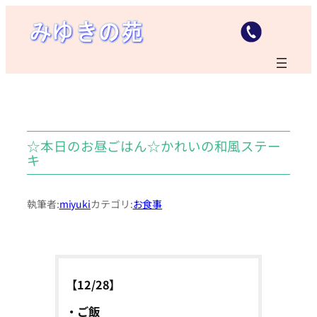
内
容
を
ス
キ
ッ
プ
☆本日のお昼ごはん☆かれいの和風ステー
キ
執筆者:
miyuki
カテゴリ:
お食事
【12/28】
・ご飯