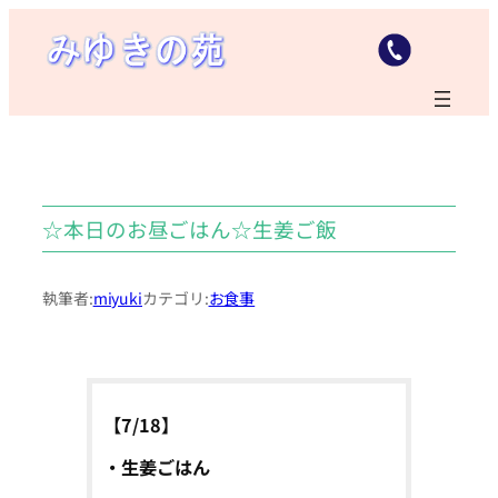
内
容
を
ス
キ
ッ
プ
☆本日のお昼ごはん☆生姜ご飯
執筆者:
miyuki
カテゴリ:
お食事
【7/18】
・生姜ごはん