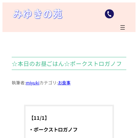
内
容
を
ス
キ
ッ
プ
☆本日のお昼ごはん☆ポークストロガノフ
執筆者:
miyuki
カテゴリ:
お食事
【11/1】
・ポークストロガノフ