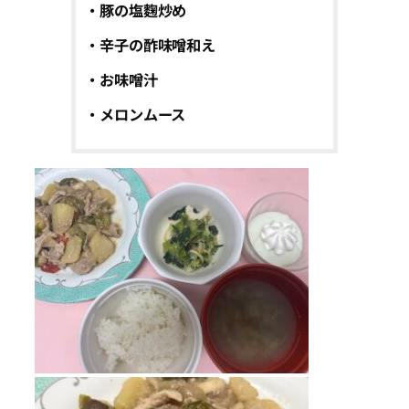
・豚の塩麴炒め
・辛子の酢味噌和え
・お味噌汁
・メロンムース