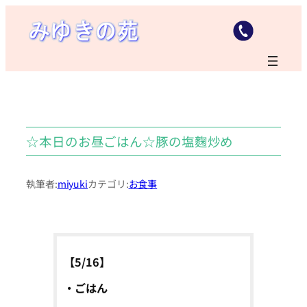
内
容
を
ス
キ
ッ
プ
☆本日のお昼ごはん☆豚の塩麴炒め
執筆者:
miyuki
カテゴリ:
お食事
【5/16】
・ごはん