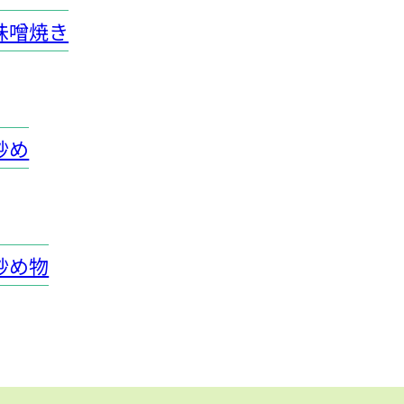
味噌焼き
炒め
炒め物