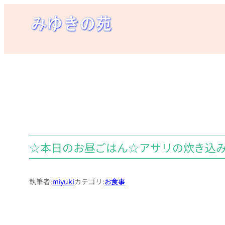
内
容
を
ス
キ
ッ
プ
☆本日のお昼ごはん☆アサリの炊き込
執筆者:
miyuki
カテゴリ:
お食事