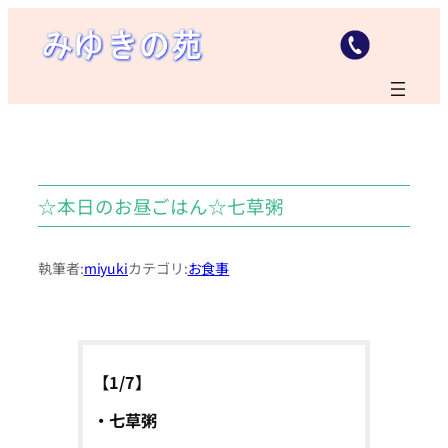
内
容
を
ス
キ
ッ
プ
☆本日のお昼ごはん☆七草粥
執筆者:
miyuki
カテゴリ:
お食事
【1/7】
・七草粥