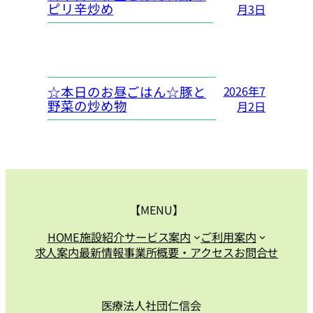
ピリ辛炒め
月3日
☆本日のお昼ごはん☆豚と
2026年7
野菜の炒め物
月2日
【MENU】
HOME
施設紹介
サービス案内
ご利用案内
求人案内
最新情報
事業所概要・アクセス
お問合せ
医療法人社団仁信会