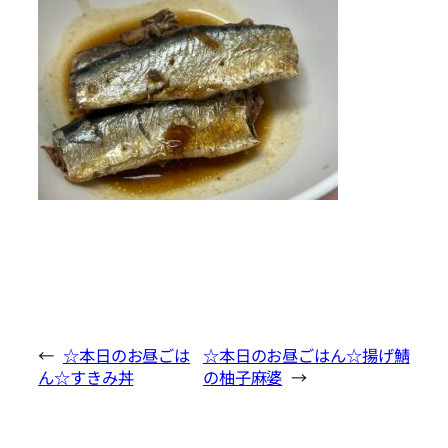
←
☆本日のお昼ごは
☆本日のお昼ごはん☆揚げ鯖
ん☆すきみ丼
の柚子麻婆
→