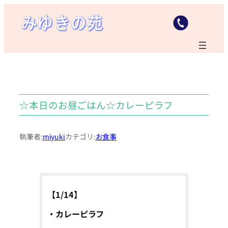
内
容
を
ス
キ
ッ
プ
☆本日のお昼ごはん☆カレーピラフ
執筆者:
miyuki
カテゴリ:
お食事
【1/14】
・カレーピラフ