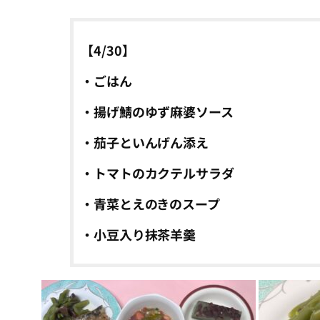
【4/30】
・ごはん
・揚げ鯖のゆず麻婆ソース
・茄子といんげん添え
・トマトのカクテルサラダ
・青菜とえのきのスープ
・小豆入り抹茶羊羹