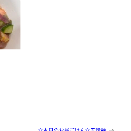
☆本日のお昼ごはん☆五穀麺
→