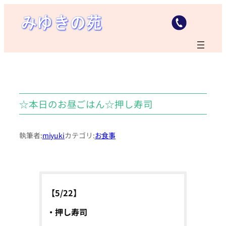
内
容
を
ス
キ
ッ
プ
☆本日のお昼ごはん☆押し寿司
執筆者:
miyuki
カテゴリ:
お食事
【5/22】
・押し寿司