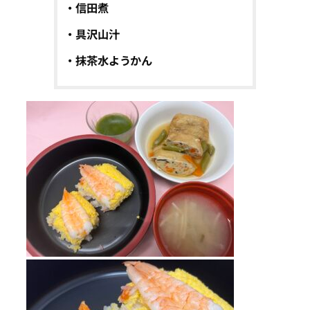
・信田煮
・具沢山汁
・抹茶水ようかん